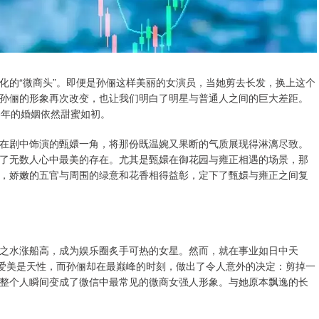
化的“微商头”。即便是孙俪这样美丽的女演员，当她剪去长发，换上这个
孙俪的形象再次改变，也让我们明白了明星与普通人之间的巨大差距。
5年的婚姻依然甜蜜如初。
在剧中饰演的甄嬛一角，将那份既温婉又果断的气质展现得淋漓尽致。
了无数人心中最美的存在。尤其是甄嬛在御花园与雍正相遇的场景，那
，娇嫩的五官与周围的绿意和花香相得益彰，定下了甄嬛与雍正之间复
之水涨船高，成为娱乐圈炙手可热的女星。然而，就在事业如日中天
人爱美是天性，而孙俪却在最巅峰的时刻，做出了令人意外的决定：剪掉一
整个人瞬间变成了微信中最常见的微商女强人形象。与她原本飘逸的长