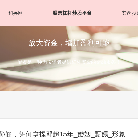
和兴网
股票杠杆炒股平台
实盘股
放大资金，增加盈利可能
配资是一种为投资者提供杠杆资金的金融服务！
孙俪，凭何拿捏邓超15年_婚姻_甄嬛_形象