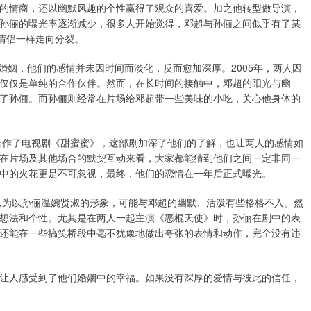
的情商，还以幽默风趣的个性赢得了观众的喜爱。加之他转型做导演，
孙俪的曝光率逐渐减少，很多人开始觉得，邓超与孙俪之间似乎有了某
情侣一样走向分裂。
的婚姻，他们的感情并未因时间而淡化，反而愈加深厚。2005年，两人因
仅仅是单纯的合作伙伴。然而，在长时间的接触中，邓超的阳光与幽
了孙俪。而孙俪则经常在片场给邓超带一些美味的小吃，关心他身体的
次合作了电视剧《甜蜜蜜》，这部剧加深了他们的了解，也让两人的感情如
在片场及其他场合的默契互动来看，大家都能猜到他们之间一定非同一
中的火花更是不可忽视，最终，他们的恋情在一年后正式曝光。
人认为以孙俪温婉贤淑的形象，可能与邓超的幽默、活泼有些格格不入。然
想法和个性。尤其是在两人一起主演《恶棍天使》时，孙俪在剧中的表
还能在一些搞笑桥段中毫不犹豫地做出夸张的表情和动作，完全没有违
让人感受到了他们婚姻中的幸福。如果没有深厚的爱情与彼此的信任，