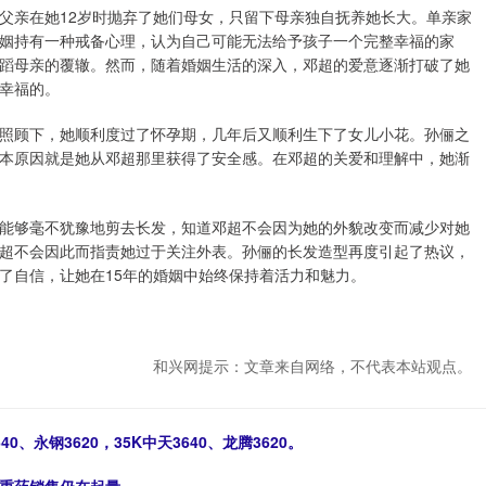
父亲在她12岁时抛弃了她们母女，只留下母亲独自抚养她长大。单亲家
姻持有一种戒备心理，认为自己可能无法给予孩子一个完整幸福的家
蹈母亲的覆辙。然而，随着婚姻生活的深入，邓超的爱意逐渐打破了她
幸福的。
照顾下，她顺利度过了怀孕期，几年后又顺利生下了女儿小花。孙俪之
本原因就是她从邓超那里获得了安全感。在邓超的关爱和理解中，她渐
能够毫不犹豫地剪去长发，知道邓超不会因为她的外貌改变而减少对她
超不会因此而指责她过于关注外表。孙俪的长发造型再度引起了热议，
了自信，让她在15年的婚姻中始终保持着活力和魅力。
和兴网提示：文章来自网络，不代表本站观点。
0、永钢3620，35K中天3640、龙腾3620。