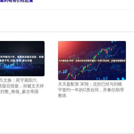
减重药销售仍在起量
 吕文焕：死守襄阳六
天天盈配资 宋翔：北控已经与刘晓
质疑后投敌，却被文天祥
宇签约一年的C类合同，并兼任助理
刘整_将领_蒙古帝国
教练