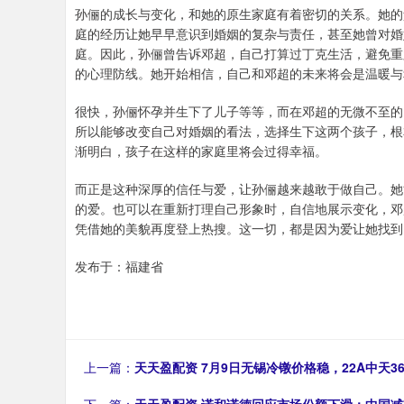
孙俪的成长与变化，和她的原生家庭有着密切的关系。她的
庭的经历让她早早意识到婚姻的复杂与责任，甚至她曾对婚
庭。因此，孙俪曾告诉邓超，自己打算过丁克生活，避免重
的心理防线。她开始相信，自己和邓超的未来将会是温暖与
很快，孙俪怀孕并生下了儿子等等，而在邓超的无微不至的
所以能够改变自己对婚姻的看法，选择生下这两个孩子，根
渐明白，孩子在这样的家庭里将会过得幸福。
而正是这种深厚的信任与爱，让孙俪越来越敢于做自己。她
的爱。也可以在重新打理自己形象时，自信地展示变化，邓
凭借她的美貌再度登上热搜。这一切，都是因为爱让她找到
发布于：福建省
上一篇：
天天盈配资 7月9日无锡冷镦价格稳，22A中天364