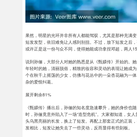
果然，明星的光环并非所有人都能驾驭，尤其是那种充满变
短发发型，依旧难免让人感到别扭。不过，放下短发之后，
或许正是这一份与众不同，使得她能成功拿捏邓超，两人1
说到孙俪，大部分人对她的熟悉是从《甄嬛传》开始的。她
年轻时的她，清丽脱俗，精致的妆容和灵动的表现让她成为
个在秋千上摇荡的少女，仿佛与花丛中的一朵杏花融为一体
杂的爱恨纠葛。
展开剩余81%
《甄嬛传》播出后，孙俪的知名度急速攀升，她的身价也随
时，孙俪竟意外陷入了一场“造型危机”。大家都知道，女
头乌黑亮丽的长发，换上了短发。再配上那套正式的正装，
发相比，短发让她失去了一些灵动，反而显得有些刻板。