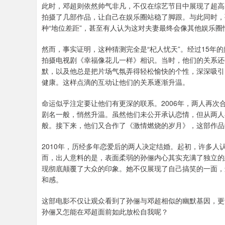
此时，邓超则依然帅气非凡，不仅在综艺节目中展现了超高
拍摄了几部作品，让自己在娱乐圈站稳了脚跟。与此同时，
种“地位差距”，甚至有人认为这对夫妻最终会像其他娱乐圈
然而，事实证明，这种猜测完全是“杞人忧天”。经过15年
拍摄电视剧《幸福像花儿一样》相识。当时，他们的关系还
默，以及他总是把片场气氛弄得轻松愉快的个性，深深吸引
健康。这样点滴的互动让他们的关系逐渐升温。
命运似乎注定要让他们有更深的联系。2006年，两人再
剧名一般，悄然升温。虽然他们未公开承认恋情，但从两人
般。接下来，他们又合作了《激情燃烧的岁月》，这部作品
2010年，历经多年恋爱后的两人决定结婚。起初，许多
而，出人意料的是，表面柔弱的孙俪内心其实充满了独立的
现彻底颠覆了大众的印象。她不仅展现了自己搞笑的一面，
和感。
这部电影不仅让观众看到了孙俪与邓超相似的幽默基因，更
孙俪又怎能在邓超面前如此放松自我呢？