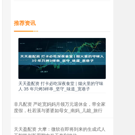
推荐资讯
天天盈配资 打卡必吃深夜食堂 | 烟火里的守味
人 35 年只烤3样串_坚守_味道_宽巷子
非凡配资 严屹宽妈妈月领万元退休金，带全家
度假，杜若溪与婆婆如母女_南妈_儿媳_旅行
天天盈配资 大摩：微软在即将到来的生成式人