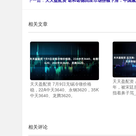
下一篇：
天天盈配资 诺和诺德回应市场份额下滑：中国
相关文章
天天盈配资
天天盈配资 7月9日无锡冷镦价格
年，被宋廷
稳，22A中天3640、永钢3620，35K
指着鼻子骂_
中天3640、龙腾3620。
相关评论