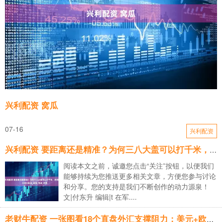
兴利配资 窝瓜
07-16
兴利配资
兴利配资 要距离还是精准？为何三八大盖可以打千米，而现代步枪只有400米_战场_作战_射程
阅读本文之前，诚邀您点击“关注”按钮，以便我们
能够持续为您推送更多相关文章，方便您参与讨论
和分享。您的支持是我们不断创作的动力源泉！
文|付东升 编辑|t 在军....
老财牛配资 一张图看18个直盘外汇支撑阻力：美元+欧系日系+商品货币+新兴货币(2025年7月9日)