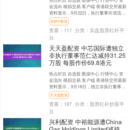
金流向 模拟交易 客户端 香港联交所最新
资料显示，9月22日，执行董事许清流增
持恒安国际（01044）20万股，每股均
老财牛配资
价....
查看：
117
分类：
实盘股票杠杆平
台
天天盈配资 中芯国际遭独立
非执行董事范仁达减持31.25
万股 每股作价69.8港元
热点栏目 自选股 数据中心 行情中心 资
金流向 模拟交易 客户端 香港联交所最新
资料显示，9月18日，独立非执行董事范
仁达减持中芯国际（00981）31.25万....
天天盈配资
查看：
187
分类：
股票杠杆炒股平
台
兴利配资 中裕能源遭China
Gas Holdings Limited减持