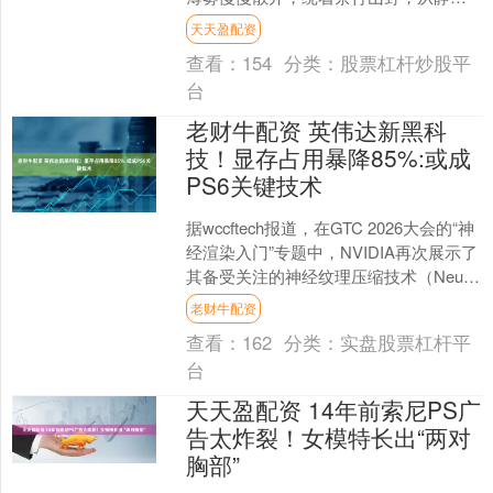
中缓缓苏醒，清风送来满坡茶香。 鹤峰
天天盈配资
木耳山，万亩茶....
查看：
154
分类：
股票杠杆炒股平
台
老财牛配资 英伟达新黑科
技！显存占用暴降85%:或成
PS6关键技术
据wccftech报道，在GTC 2026大会的“神
经渲染入门”专题中，NVIDIA再次展示了
其备受关注的神经纹理压缩技术（Neural
Texture Com....
老财牛配资
查看：
162
分类：
实盘股票杠杆平
台
天天盈配资 14年前索尼PS广
告太炸裂！女模特长出“两对
胸部”