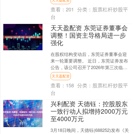
王2》以12....
查看：
201
分类：
股票杠杆炒股平
台
天天盈配资 东莞证券董事会
调整！国资主导格局进一步
强化
在股权结构变动后，东莞证券董事会迎
来一轮重要调整。 近日，东莞证券发布
公告，该公司召开了2026年第三次临时
股东会和第四届董事会第一次会议，完
天天盈配资
成董事会换届选举。....
查看：
158
分类：
股票杠杆炒股平
台
兴利配资 天德钰：控股股东
一致行动人拟增持2000万元
至4000万元
3月18日晚间，天德钰(688252)发布《关