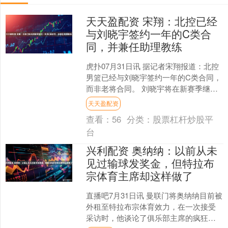
天天盈配资 宋翔：北控已经
与刘晓宇签约一年的C类合
同，并兼任助理教练
虎扑07月31日讯 据记者宋翔报道：北控
男篮已经与刘晓宇签约一年的C类合同，
而非老将合同。 刘晓宇将在新赛季继续
队员兼任助理教练。 上赛季，刘晓宇效
天天盈配资
力于宁波男篮....
查看：
56
分类：
股票杠杆炒股平
台
兴利配资 奥纳纳：以前从未
见过输球发奖金，但特拉布
宗体育主席却这样做了
直播吧7月31日讯 曼联门将奥纳纳目前被
外租至特拉布宗体育效力，在一次接受
采访时，他谈论了俱乐部主席的疯狂之