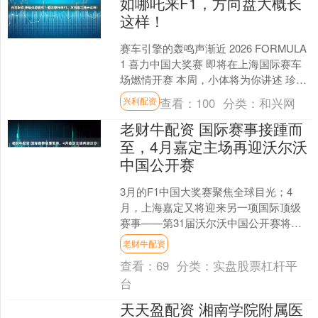
如哪吒来F1，方向盘大概长
这样！
赛车引擎的轰鸣声渐近 2026 FORMULA
1 喜力中国大奖赛 即将在上海国际赛车
场燃情开赛 本周，小体将为你讲述 珍藏
在上海体育博物馆里的速度与激情 在
查看：
100
分类：
和兴网
兴利配资
上....
老财牛配资 国际赛事接踵而
至，4月嘉定主场再迎沃尔沃
中国公开赛
3月的F1中国大奖赛聚焦全球目光；4
月，上海嘉定又将迎来另一项国际顶级
赛事——第31届沃尔沃中国公开赛将于4
月23日至26日在上海颖奕安亭高尔夫俱
老财牛配资
乐部挥杆开赛。....
查看：
69
分类：
实盘股票杠杆平
台
天天盈配资 湘南学院附属医