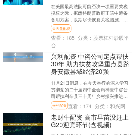
在美国最高法院可能否决一项重要关税
授权之际，据悉特朗普政府正暗中筹备
备用方案，以期尽快恢复关税措施。据
熟悉内情的美国官员透露，美国商务部
天天盈配资
和美国贸易代表办公室已就....
查看：
185
分类：
股票杠杆炒股平
台
兴利配资 中咨公司定点帮扶
30年 助力扶贫攻坚重点县跻
身安徽县域经济20强
11月21日消息，在今天举行的深入学习
贯彻党的二十届四中全会精神暨中咨公
司帮扶利辛县三十周年乡村振兴推进会
上获悉，自1995年承担定点帮扶安徽省
查看：
174
分类：
和兴网
兴利配资
亳州市利辛县任务....
老财牛配资 高市早苗没赶上
G20迎宾环节(含视频)