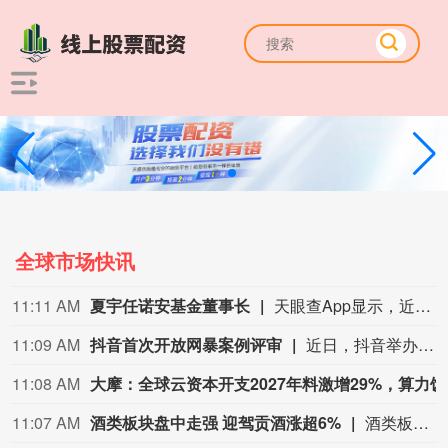
全球市场快讯
11:02 AM
上海商超货架不空供应不断
台风白海豚持续影响上海。针对此次台风天气带来的供应波动，上海市农产品市场提前谋划、备足货源，各大商超卖场全面启动极端天气应急保供预案，加大生活必需品备货补货力度。为保障台风期间蔬菜货物供应，上海蔬菜集团迅速摸排近期供沪蔬菜主产区种植、采收、库存及气象变化情况，8月8日-9日蔬菜和猪肉供应均呈现“量增价稳”的态势，日均蔬菜周转总量预计在4000吨以上。在上海闵行区一家商超内，央视财经记者看到，卖场内秩序井然，货架上商品品类丰富。超市负责人向记者介绍，受台风影响，门店客流和订单量都有明显增加，为了确保货架不空、供应不断，门店及时加大了补货力度。（央视财经）
11:01 AM
隔夜SHIBOR报1.3770%，上涨1.60个基
11:01 AM
亚洲大国央行连续21个月购金7月创阶段新高
全球央行购金浪潮仍在持续，亚洲大国央行开启长达21个
11:00 AM
泰国SET指数开盘上涨0.6%，至1,621.59点。
泰