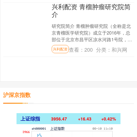
兴利配资 青榴肿瘤研究院简
介
研究院简介 青榴肿瘤研究院（全称是北
京青榴医学研究院）成立于2016年，总
部位于北京市昌平区凉水河路1号院，是
一家专注于肿瘤精准治疗技术研发与临
查看：
200
分类：
和兴网
兴利配资
床转化的高新技术....
沪深京指数
上证综指
3956.47
+16.43
+0.42%