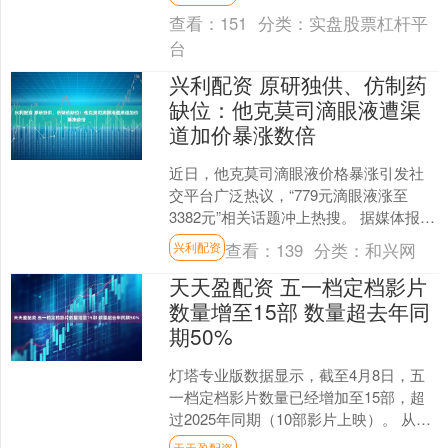
数为50.2%，....
查看：
151
分类：
实盘股票杠杆平
台
兴利配资 原研独供、仿制药
缺位：他克莫司滴眼液遭渠
道加价暴涨数倍
近日，他克莫司滴眼液价格暴涨引发社
交平台广泛热议，“779元滴眼液涨至
3382元”相关话题冲上热搜。 据媒体报
道，刘女士的孩子在进行角膜移植术
查看：
139
分类：
和兴网
兴利配资
后，需长期使用他克....
天天盈配资 五一档定档影片
数量增至15部 数量超去年同
期50%
灯塔专业版数据显示，截至4月8日，五
一档定档影片数量已经增加至15部，超
过2025年同期（10部影片上映）。 从市
场热度来看，引进电影《穿普拉达的女
天天盈配资