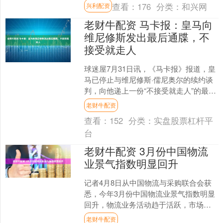
举。 奥纳纳说道：“在特拉布宗体育以及
查看：
176
分类：
和兴网
兴利配资
土耳其踢球期间....
老财牛配资 马卡报：皇马向
维尼修斯发出最后通牒，不
接受就走人
球迷屋7月31日讯，《马卡报》报道，皇
马已停止与维尼修斯·儒尼奥尔的续约谈
判，向他递上一份“不接受就走人”的最终
报价。 维尼修斯与皇马的续约僵局已持
老财牛配资
续数月。他的....
查看：
152
分类：
实盘股票杠杆平
台
老财牛配资 3月份中国物流
业景气指数明显回升
记者4月8日从中国物流与采购联合会获
悉，今年3月份中国物流业景气指数明显
回升，物流业务活动趋于活跃，市场预
期同步向好。 3月份，中国物流业景气指
老财牛配资