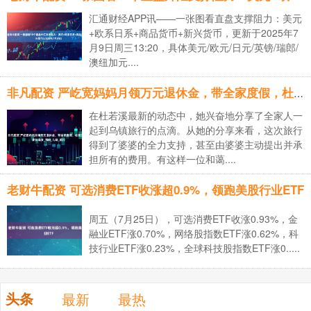
汇通财经APP讯——一张图看直盘支撑阻力：美元
+欧系日系+商品货币+新兴货币，更新于2025年7
月9日周三13:20，具体美元/欧元/日元/英镑/瑞郎/
澳纽加元....
非凡配资 严屹宽妈妈月领万元退休金，带全家度假，杜若溪与婆婆如母女_南妈_儿媳_旅行
在杜若溪最新的动态中，她兴奋地分享了全家人一
起到乌镇旅行的点滴。从她的分享来看，这次旅行
得到了婆婆的全力支持，甚至由婆婆主动提出并承
担所有的费用。有这样一位和蔼....
老财牛配资 可选消费ETF收涨超0.9%，领跑美股行业ETF
周五（7月25日），可选消费ETF收涨0.93%，金
融业ETF涨0.70%，网络股指数ETF涨0.62%，科
技行业ETF涨0.23%，全球科技股指数ETF涨0.....
头条
最新
最热