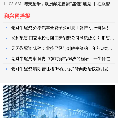
10:59 AM
宜宾普华新材料科技
和兴网播报
老财牛配资 众泰汽车全资子公司复工复产 供应链体系步入正轨
兴利配资 国家电投集团国际能源公司登记成立 注册资本10亿
天天盈配资 宋翔：北控已经与刘晓宇签约一年的C类合同，并兼任
老财牛配资 郭翼青17岁时嫁给54岁的程潜，一生怀过16个孩
老财牛配资 特朗普吐槽“环保少女” 转向政治议题引发争议