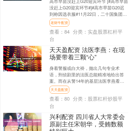
高市早苗没赶上G20迎宾环节 [#高市早苗
没赶上G20迎宾环节#]#高市早苗G20迟
到称因选衣服#11月22日，二十国集团领
导人第二十次峰会在南非约翰内斯堡举
老财牛配资
行....
查看：
84
分类：
实盘股票杠杆平
台
天天盈配资 法医李燕：在现
场要带着三颗“心”
身着警服或白大褂，抛出几句专业术
语，刑侦剧里的法医总能精准地给出答
案。而在从警14年的基层法医李燕看
来，这些情节把法医“神化”了。真实的法
天天盈配资
医工作，远没有镜头前那....
查看：
80
分类：
股票杠杆炒股平
台
兴利配资 四川省人大常委会
原副主任宋朝华，受贿数额
特别巨大