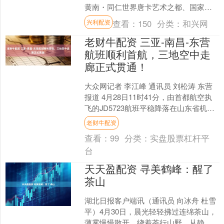
黄南・同仁世界唐卡艺术之都、国家历
史文化名城全季旅游启动 人民网同仁4月
查看：
150
分类：
和兴网
兴利配资
30日电 ....
老财牛配资 三亚-南昌-东营
航班顺利首航，三地空中走
廊正式贯通！
大众网记者 李江峰 通讯员 刘松涛 东营
报道 4月28日11时41分，由首都航空执
飞的JD5723航班平稳降落在山东省机场
管理集团东营机场，标志着备受期待的
老财牛配资
三亚....
查看：
99
分类：
实盘股票杠杆平
台
天天盈配资 寻美鹤峰：醒了
茶山
湖北日报客户端讯（通讯员 向冰舟 杜雪
平）4月30日，晨光轻轻拂过连绵茶山，
薄雾慢慢散开，绕着茶行山野，从静谧