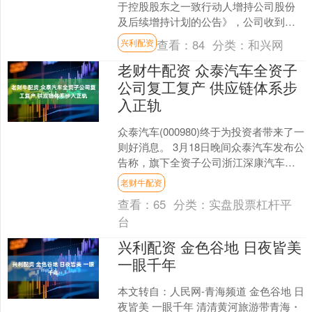
于控股股东之一致行动人增持公司股份
及后续增持计划的公告》，公司收到控
股股东恒丰有限公司的一致行动人璞钰
查看：
84
分类：
和兴网
兴利配资
投资股份有限....
老财牛配资 众泰汽车全资子
公司复工复产 供应链体系步
入正轨
众泰汽车(000980)终于为投资者带来了一
则好消息。 3月18日晚间众泰汽车发布公
告称，旗下全资子公司浙江深康汽车车
身模具有限公司（下称“深康车身”）于当
老财牛配资
日举....
查看：
65
分类：
实盘股票杠杆平
台
兴利配资 金色谷地 日夜皆美
一眼千年
本文转自：人民网-青海频道 金色谷地 日
夜皆美 一眼千年 清清黄河旅游带青海・