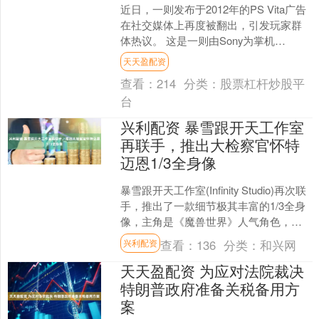
近日，一则发布于2012年的PS Vita广告
在社交媒体上再度被翻出，引发玩家群
体热议。 这是一则由Sony为掌机
PlayStation Vita推出的平面广告....
天天盈配资
查看：
214
分类：
股票杠杆炒股平
台
兴利配资 暴雪跟开天工作室
再联手，推出大检察官怀特
迈恩1/3全身像
暴雪跟开天工作室(Infinity Studio)再次联
手，推出了一款细节极其丰富的1/3全身
像，主角是《魔兽世界》人气角色，曾
任血色十字军大检察官的萨莉·怀特....
查看：
136
分类：
和兴网
兴利配资
天天盈配资 为应对法院裁决
特朗普政府准备关税备用方
案