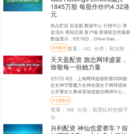
1845万股 每股作价约4.32港
元
热点栏目 自选股 数据中心 行情中心 资
金流向 模拟交易 客户端 香港联交所最新
数据显示，9月19日，China Gas
Holdings Limited减持中....
查看：
142
分类：
和兴网
兴利配资
天天盈配资 旗忠网球盛宴，
致敬每一份她力量
3月7日-8日，上海网球超级联赛2026旗
忠女神节暨魔力女神全国女子网球团体
公开赛在久事体育场馆旗忠网球中心圆
满落下帷幕。在“国际妇女节”期间，这场
天天盈配资
专属于女性的....
查看：
169
分类：
股票杠杆炒股平
台
兴利配资 神仙也爱赛车？假