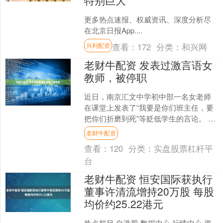
更多热点速报、权威资讯、深度分析尽
在北京日报App....
查看：
172
分类：
和兴网
兴利配资
老财牛配资 发表过激言语女
教师，被停职
近日，南京汇文中学初中部一名女老师
在课堂上发表了“我要是你们班主任，要
把你们折磨到死”等贬低学生的言论。 3
月24日，南京市鼓楼区教育局通报称，
老财牛配资
针对这名教师在课....
查看：
120
分类：
实盘股票杠杆平
台
老财牛配资 恒安国际获执行
董事许清流增持20万股 每股
均价约25.22港元
热点栏目 自选股 数据中心 行情中心 资