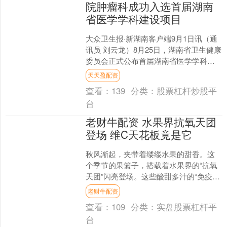
院肿瘤科成功入选首届湖南
省医学学科建设项目
大众卫生报·新湖南客户端9月1日讯（通
讯员 刘云龙）8月25日，湖南省卫生健康
委员会正式公布首届湖南省医学学科建
设项目入选名单，湘南学院附属医院肿
天天盈配资
瘤科凭借在肿瘤....
查看：
139
分类：
股票杠杆炒股平
台
老财牛配资 水果界抗氧天团
登场 维C天花板竟是它
秋风渐起，夹带着缕缕水果的甜香。这
个季节的果篮子，搭载着水果界的“抗氧
天团”闪亮登场。这些酸甜多汁的“免疫卫
士”，为身体筑起一道抵御寒冬的活力屏
老财牛配资
障。谁才是维生素....
查看：
109
分类：
实盘股票杠杆平
台