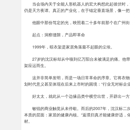
当会场内关于全能人形机器人的宏大构想此起彼伏时，沈
仍是天方夜谭。真正的产业化，在于锚定垂直场景，像一把
他眼中那份笃定的光，映照着二十多年前那个在广州街
起点：洞察缝隙，产品即革命
1999年，晾衣架是家居角落最不起眼的尘埃。
27岁的沈汉标却从中嗅到亿万阳台未被满足的痛。他带
架应运而生。
这并非简单发明，而是一场日常革命的序章。它将衣物轻
划时代意义甚至体现在后来上市时的困境：“行业无对标企
好太太，就此从一个边缘品类中横空出世，开辟出一方
敏锐的商业触觉从未停歇。而后的2007年，沈汉标二
本质的层面：家居的健康内核。“返璞归真才能健康舒适，化
材。