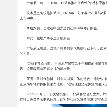
十年磨一剑，2012年，好莱客推出革命性的“基材甲醛
技术壁垒构筑起护城河，2015年，好莱客成功登陆A股
上市钟声。
两艘旗舰，自此在中国家居的辽阔海域并行疾驰。
时代：在地产寒冬里开辟新径
市场从无坦途。当地产凛冬的寒气裹挟行业下行，面对新
的力量。
“装修有生命周期。中国地产繁荣二十年积攒的海量存量
风，这里蕴藏着不容忽视的新增量。”
而另一重时代脉搏，则来自消费主体的迭代。他敏锐捕捉
正成为年轻群体的新消费法则。”这驱使他坚定押注“智能+定
2025年3月，一步关键棋落下：好莱客联合好太太、蜂
挂帅出任董事长兼总经理，他将带领团队聚焦研发“智能融