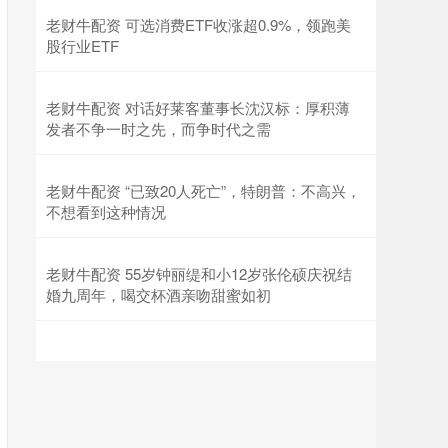
老财牛配资 可选消费ETF收涨超0.9%，领跑美
股行业ETF
老财牛配资 对话好莱客董事长沈汉标：厚积薄
发者不争一时之先，而争时代之需
老财牛配资 “已致20人死亡”，特朗普：不高兴，
不想看到这种情况
老财牛配资 55岁钟丽缇和小12岁张伦硕庆祝结
婚九周年，喝交杯酒亲吻甜蜜如初