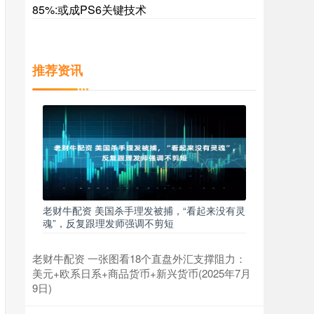
85%:或成PS6关键技术
推荐资讯
老财牛配资 美国杀手理发被捕，“看起来没有灵
魂”，反复跟理发师强调不剪短
老财牛配资 一张图看18个直盘外汇支撑阻力：
美元+欧系日系+商品货币+新兴货币(2025年7月
9日)