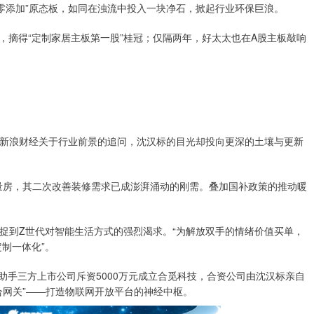
零添加”原态板，如同在浊流中投入一块净石，掀起行业环保巨浪。
，摘得“定制家居主板第一股”桂冠；仅隔两年，好太太也在A股主板敲响
浪财经关于行业前景的追问，沈汉标的目光却投向更深的土壤与更新
房，其二次改善装修需求已成澎湃涌动的刚需。叠加国补政策的推动暖
到Z世代对智能生活方式的强烈渴求。“为解放双手的情绪价值买单，
制一体化”。
助手三方上市公司斥资5000万元成立合觅科技，合资公司由沈汉标亲自
合网关”——打造物联网开放平台的神经中枢。