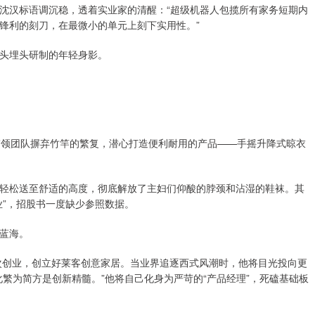
汉标语调沉稳，透着实业家的清醒：“超级机器人包揽所有家务短期内
锋利的刻刀，在最微小的单元上刻下实用性。”
头埋头研制的年轻身影。
领团队摒弃竹竿的繁复，潜心打造便利耐用的产品——手摇升降式晾衣
松送至舒适的高度，彻底解放了主妇们仰酸的脖颈和沾湿的鞋袜。其
业”，招股书一度缺少参照数据。
蓝海。
次创业，创立好莱客创意家居。当业界追逐西式风潮时，他将目光投向更
繁为简方是创新精髓。”他将自己化身为严苛的“产品经理”，死磕基础板