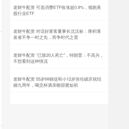
老财牛配资 可选消费ETF收涨超0.9%，领跑美
股行业ETF
老财牛配资 对话好莱客董事长沈汉标：厚积薄
发者不争一时之先，而争时代之需
老财牛配资 “已致20人死亡”，特朗普：不高兴，
不想看到这种情况
老财牛配资 55岁钟丽缇和小12岁张伦硕庆祝结
婚九周年，喝交杯酒亲吻甜蜜如初