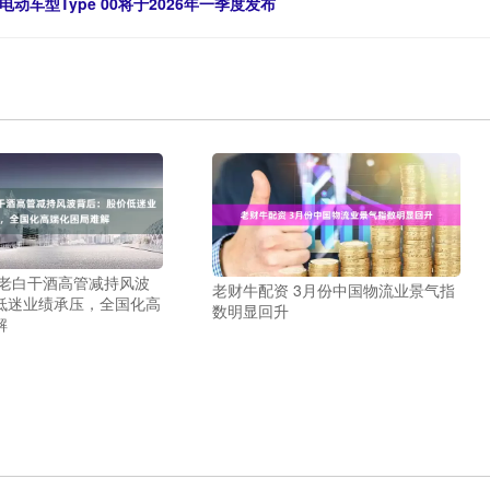
车型Type 00将于2026年一季度发布
 老白干酒高管减持风波
老财牛配资 3月份中国物流业景气指
低迷业绩承压，全国化高
数明显回升
解