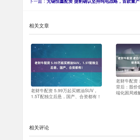
下一篇：
无锡恒鑫配资 捷豹确认坚持纯电战略，首款量产电动
相关文章
老财牛配资
背后：股价
老财牛配资 5.99万起买燃油SUV，
端化困局难
1.5T配独立后悬，国产、合资都有！
相关评论