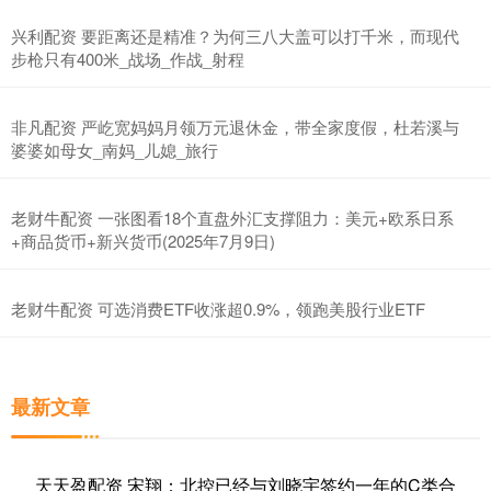
兴利配资 要距离还是精准？为何三八大盖可以打千米，而现代
步枪只有400米_战场_作战_射程
非凡配资 严屹宽妈妈月领万元退休金，带全家度假，杜若溪与
婆婆如母女_南妈_儿媳_旅行
老财牛配资 一张图看18个直盘外汇支撑阻力：美元+欧系日系
+商品货币+新兴货币(2025年7月9日)
老财牛配资 可选消费ETF收涨超0.9%，领跑美股行业ETF
最新文章
天天盈配资 宋翔：北控已经与刘晓宇签约一年的C类合