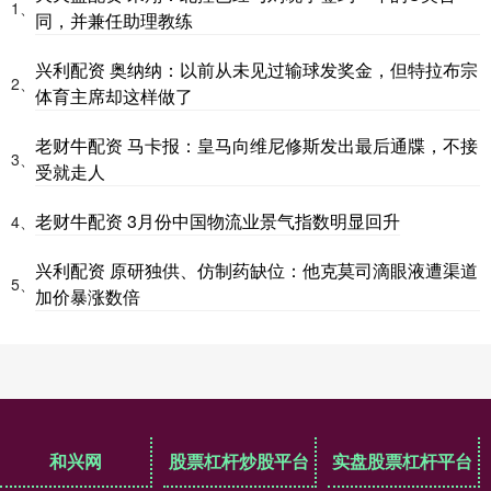
1、
同，并兼任助理教练
兴利配资 奥纳纳：以前从未见过输球发奖金，但特拉布宗
2、
体育主席却这样做了
老财牛配资 马卡报：皇马向维尼修斯发出最后通牒，不接
3、
受就走人
老财牛配资 3月份中国物流业景气指数明显回升
4、
兴利配资 原研独供、仿制药缺位：他克莫司滴眼液遭渠道
5、
加价暴涨数倍
和兴网
股票杠杆炒股平台
实盘股票杠杆平台