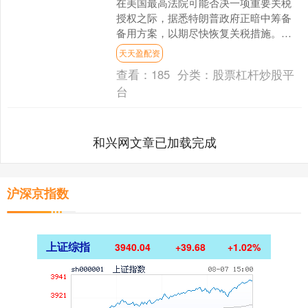
在美国最高法院可能否决一项重要关税
授权之际，据悉特朗普政府正暗中筹备
备用方案，以期尽快恢复关税措施。据
熟悉内情的美国官员透露，美国商务部
天天盈配资
和美国贸易代表办公室已就....
查看：
185
分类：
股票杠杆炒股平
台
和兴网文章已加载完成
沪深京指数
上证综指
3940.04
+39.68
+1.02%